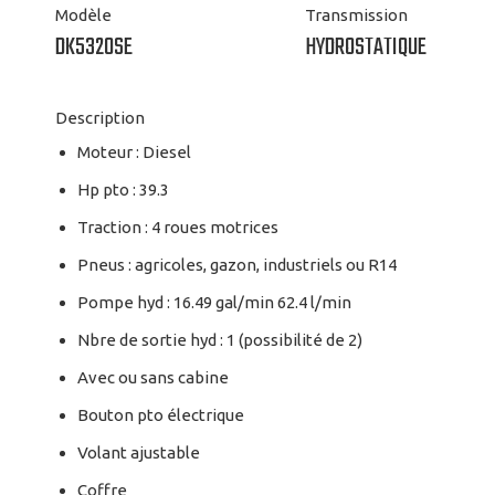
Modèle
Transmission
DK5320SE
HYDROSTATIQUE
Description
Moteur : Diesel
Hp pto : 39.3
Traction : 4 roues motrices
Pneus : agricoles, gazon, industriels ou R14
Pompe hyd : 16.49 gal/min 62.4 l/min
Nbre de sortie hyd : 1 (possibilité de 2)
Avec ou sans cabine
Bouton pto électrique
Volant ajustable
Coffre