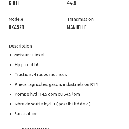
KIOTI
44.9
Modèle
Transmission
DK4520
MANUELLE
Description
Moteur : Diesel
Hp pto : 41.6
Traction : 4 roues motrices
Pneus : agricoles, gazon, industriels ou R14
Pompe hyd : 14.5 gpm ou 54.9 lpm
Nbre de sortie hyd : 1 ( possibilité de 2 )
Sans cabine